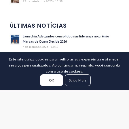
23 de outubro de 2025 - 10:58
ÚLTIMAS NOTÍCIAS
Lamachia Advogados consolidou sua liderança no prêmio
Marcas de Quem Decide 2026
4 de março de 2026 - 13:13
Outorga da Comenda do Mérito Judiciário do TRT4 –
Este site utiliza cookies para melhorar sua experiência e oferecer
Homenagem à Dra. Marcia Somensi
serviços personalizados. Ao continuar navegando, você concorda
18 de novembro de 2025 - 18:21
com o uso de cookies.
Márcia Somensi recebe Comenda do Mérito Judiciário no TRT4
13 de outubro de 2025 - 19:11
OK
Saiba Mais
Leonardo Lamachia recebe a Medalha do Mérito Farroupilha
13 de agosto de 2025 - 17:05
Leonardo Lamachia foi destaque no Ranking dos Advogados
Especializados Mais Admirados
10 de julho de 2025 - 10:53