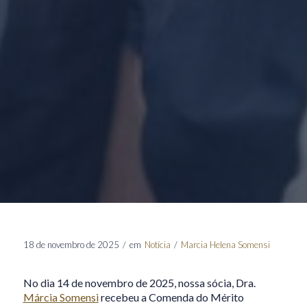
18 de novembro de 2025
/
em
Notícia
/
Marcia Helena Somensi
No dia 14 de novembro de 2025, nossa sócia, Dra.
Márcia Somensi
recebeu a Comenda do Mérito