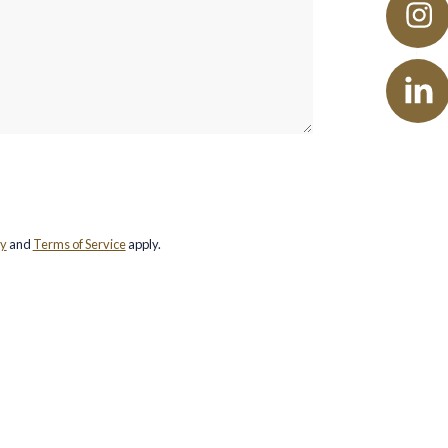
g to communicate with Google
tly not able to submit the
ter - reload the page and also
et connection.
cy
and
Terms of Service
apply.