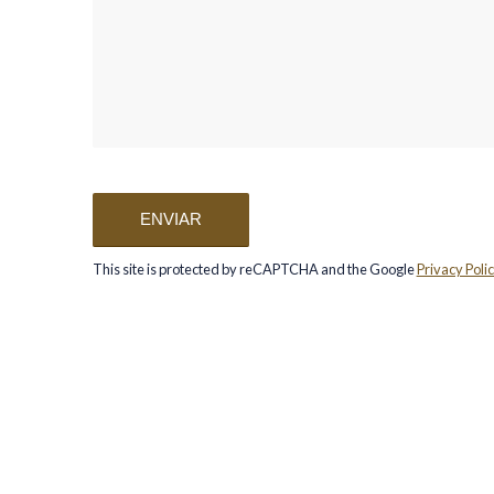
Sorry, a problem occurred tryin
reCAPTCHA API. You are curren
contact form. Please try again la
check your intern
This site is protected by reCAPTCHA and the Google
Privacy Poli